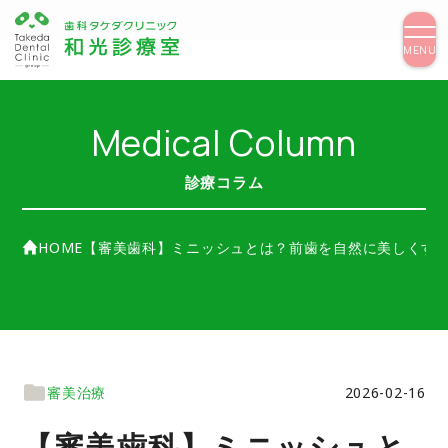
MAIN MENU
MENU
トップページ
はじめての方へ
Medical Column
当院について
スタッフ紹介
診療コラム
院内紹介
診療案内
料金表
アクセス
HOME
【審美歯科】ミニッシュとは？前歯を自然に美しくす
TREATMENT
一般歯科診療
インプラント
審美治療
2026-02-16
矯正歯科
入れ歯
【審美歯科】ミニッシュと